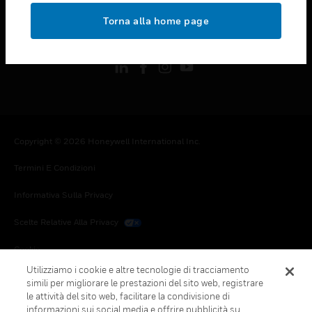
toggle view
Torna alla home page
FOLLOW US
Copyright © 2026 Honeywell International Inc.
Termini E Condizioni
Informativa Sulla Privacy
Scelte Relative Alla Privacy
Cookie
Utilizziamo i cookie e altre tecnologie di tracciamento
Annulla Sottoscrizione Globale
simili per migliorare le prestazioni del sito web, registrare
le attività del sito web, facilitare la condivisione di
informazioni sui social media e offrire pubblicità su