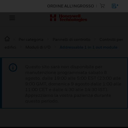
ORDINE ALL'INGROSSO
Per categoria
Pannelli di controllo
Controlli per
edifici
Moduli di I/O
Addressable 1 in 1 out module
Questo sito sarà non disponibile per
manutenzione programmata sabato 8
agosto, dalle 19:00 alle 5:00 EST (23:00 alle
9:00 GMT, domenica 9 agosto dalle 1:00 alle
11:00 CET e dalle 4:30 alle 14:30 IST).
Apprezziamo la vostra pazienza durante
questo periodo.