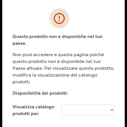
PRODOTTI
toggle view
SOLUZIONI
Questo prodotto non è disponibile nel tuo
paese.
toggle view
SETTORI
Non puoi accedere a questa pagina poiché
toggle view
questo prodotto non è disponibile nel tuo
ASSISTENZA
Paese attuale. Per visualizzare questo prodotto,
toggle view
modifica la visualizzazione del catalogo
OPPORTUNITÀ DI LAVORO
prodotti.
toggle view
Disponibilità dei prodotti:
SOCIETÀ
toggle view
Visualizza catalogo
CONTATTACI
prodotti per:
toggle view
NOTE LEGALI