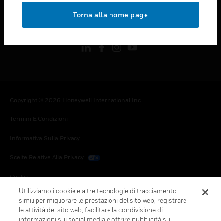
toggle view
Torna alla home page
FOLLOW US
Copyright © 2026 Honeywell International Inc.
Termini E Condizioni
Informativa Sulla Privacy
Scelte Relative Alla Privacy
Cookie
Utilizziamo i cookie e altre tecnologie di tracciamento
Annulla Sottoscrizione Globale
simili per migliorare le prestazioni del sito web, registrare
le attività del sito web, facilitare la condivisione di
informazioni sui social media e offrire pubblicità su