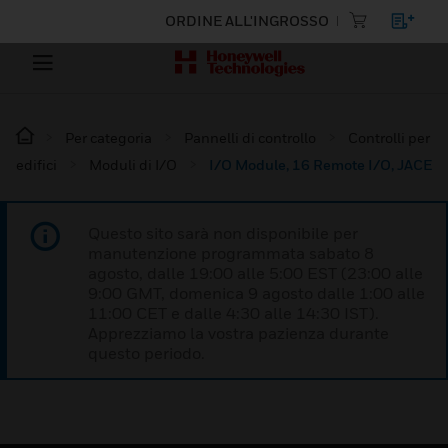
ORDINE ALL'INGROSSO
Per categoria
Pannelli di controllo
Controlli per
edifici
Moduli di I/O
I/O Module, 16 Remote I/O, JACE
Questo sito sarà non disponibile per
manutenzione programmata sabato 8
agosto, dalle 19:00 alle 5:00 EST (23:00 alle
9:00 GMT, domenica 9 agosto dalle 1:00 alle
11:00 CET e dalle 4:30 alle 14:30 IST).
Apprezziamo la vostra pazienza durante
questo periodo.