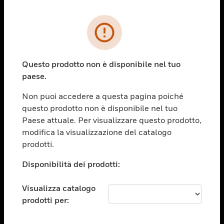
PRODOTTI
toggle view
SOLUZIONI
Questo prodotto non è disponibile nel tuo
paese.
toggle view
SETTORI
Non puoi accedere a questa pagina poiché
toggle view
questo prodotto non è disponibile nel tuo
ASSISTENZA
Paese attuale. Per visualizzare questo prodotto,
toggle view
modifica la visualizzazione del catalogo
OPPORTUNITÀ DI LAVORO
prodotti.
toggle view
Disponibilità dei prodotti:
SOCIETÀ
toggle view
Visualizza catalogo
CONTATTACI
prodotti per:
toggle view
NOTE LEGALI