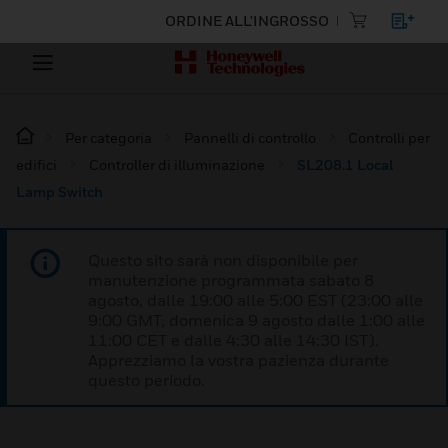
ORDINE ALL'INGROSSO
Per categoria
Pannelli di controllo
Controlli per
edifici
Controller di illuminazione
SL208.1 Local
Lamp Switch
Questo sito sarà non disponibile per
manutenzione programmata sabato 8
agosto, dalle 19:00 alle 5:00 EST (23:00 alle
9:00 GMT, domenica 9 agosto dalle 1:00 alle
11:00 CET e dalle 4:30 alle 14:30 IST).
Apprezziamo la vostra pazienza durante
questo periodo.