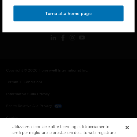
toggle view
NOTE LEGALI
Torna alla home page
toggle view
FOLLOW US
Copyright © 2026 Honeywell International Inc.
Termini E Condizioni
Informativa Sulla Privacy
Scelte Relative Alla Privacy
Cookie
Utilizziamo i cookie e altre tecnologie di tracciamento
Annulla Sottoscrizione Globale
simili per migliorare le prestazioni del sito web, registrare