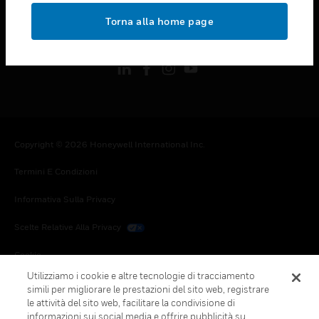
toggle view
Torna alla home page
FOLLOW US
Copyright © 2026 Honeywell International Inc.
Termini E Condizioni
Informativa Sulla Privacy
Scelte Relative Alla Privacy
Cookie
Utilizziamo i cookie e altre tecnologie di tracciamento
Annulla Sottoscrizione Globale
simili per migliorare le prestazioni del sito web, registrare
le attività del sito web, facilitare la condivisione di
informazioni sui social media e offrire pubblicità su