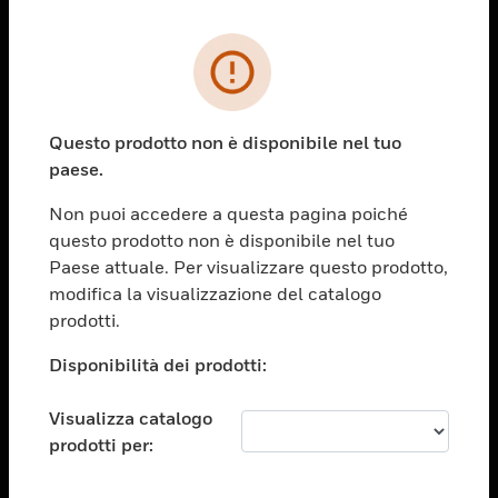
PRODOTTI
toggle view
SOLUZIONI
Questo prodotto non è disponibile nel tuo
paese.
toggle view
SETTORI
Non puoi accedere a questa pagina poiché
toggle view
questo prodotto non è disponibile nel tuo
ASSISTENZA
Paese attuale. Per visualizzare questo prodotto,
toggle view
modifica la visualizzazione del catalogo
OPPORTUNITÀ DI LAVORO
prodotti.
toggle view
Disponibilità dei prodotti:
SOCIETÀ
toggle view
Visualizza catalogo
CONTATTACI
prodotti per:
toggle view
NOTE LEGALI