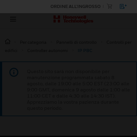
ORDINE ALL'INGROSSO
Per categoria
Pannelli di controllo
Controlli per
edifici
Controller autonomi
IP PBC
Questo sito sarà non disponibile per
manutenzione programmata sabato 8
agosto, dalle 19:00 alle 5:00 EST (23:00 alle
9:00 GMT, domenica 9 agosto dalle 1:00 alle
11:00 CET e dalle 4:30 alle 14:30 IST).
Apprezziamo la vostra pazienza durante
questo periodo.