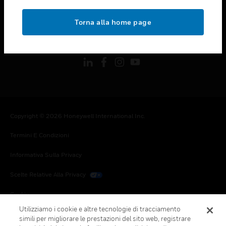
toggle view
NOTE LEGALI
Torna alla home page
toggle view
FOLLOW US
Copyright © 2026 Honeywell International Inc.
Termini E Condizioni
Informativa Sulla Privacy
Scelte Relative Alla Privacy
Cookie
Utilizziamo i cookie e altre tecnologie di tracciamento
Annulla Sottoscrizione Globale
simili per migliorare le prestazioni del sito web, registrare