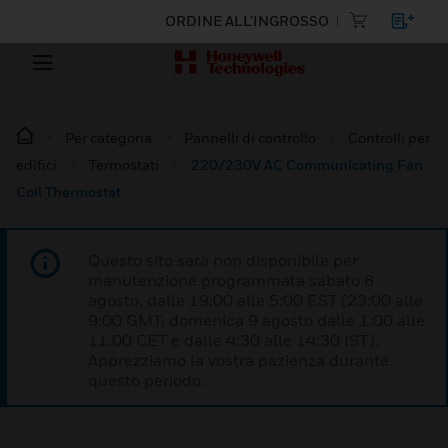
ORDINE ALL'INGROSSO
Per categoria
Pannelli di controllo
Controlli per
edifici
Termostati
220/230V AC Communicating Fan
Coil Thermostat
Questo sito sarà non disponibile per
manutenzione programmata sabato 8
agosto, dalle 19:00 alle 5:00 EST (23:00 alle
9:00 GMT, domenica 9 agosto dalle 1:00 alle
11:00 CET e dalle 4:30 alle 14:30 IST).
Apprezziamo la vostra pazienza durante
questo periodo.