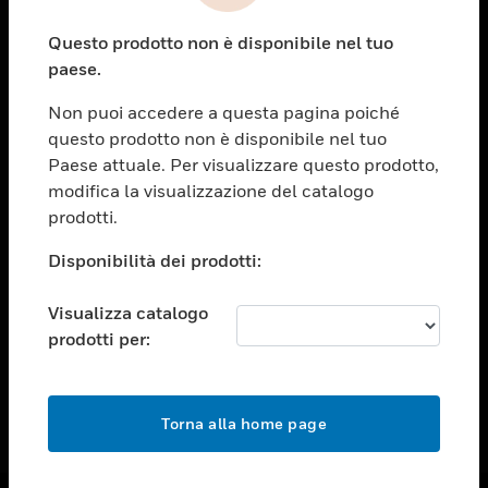
toggle view
Questo prodotto non è disponibile nel tuo
ASSISTENZA
paese.
toggle view
OPPORTUNITÀ DI LAVORO
Non puoi accedere a questa pagina poiché
questo prodotto non è disponibile nel tuo
toggle view
Paese attuale. Per visualizzare questo prodotto,
SOCIETÀ
modifica la visualizzazione del catalogo
toggle view
prodotti.
CONTATTACI
Disponibilità dei prodotti:
toggle view
NOTE LEGALI
Visualizza catalogo
toggle view
prodotti per:
FOLLOW US
Torna alla home page