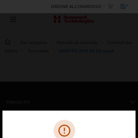
ORDINE ALL'INGROSSO
Per categoria
Pannelli di controllo
Controlli per
edifici
Termostati
MAXPRO NVR SE 16 canali
PRODOTTI
toggle view
SOLUZIONI
toggle view
SETTORI