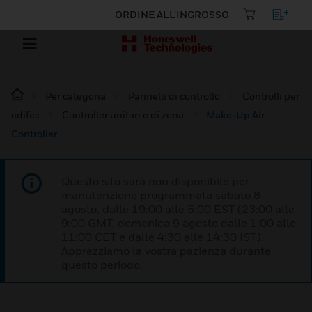
ORDINE ALL'INGROSSO
Per categoria
Pannelli di controllo
Controlli per
edifici
Controller unitari e di zona
Make-Up Air
Controller
Questo sito sarà non disponibile per
manutenzione programmata sabato 8
agosto, dalle 19:00 alle 5:00 EST (23:00 alle
9:00 GMT, domenica 9 agosto dalle 1:00 alle
11:00 CET e dalle 4:30 alle 14:30 IST).
Apprezziamo la vostra pazienza durante
questo periodo.