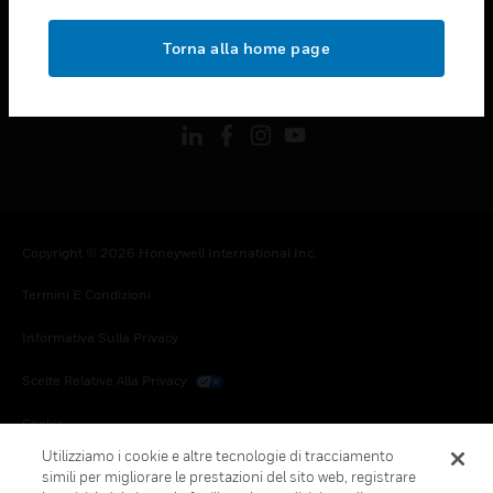
toggle view
NOTE LEGALI
Torna alla home page
toggle view
FOLLOW US
Copyright © 2026 Honeywell International Inc.
Termini E Condizioni
Informativa Sulla Privacy
Scelte Relative Alla Privacy
Cookie
Utilizziamo i cookie e altre tecnologie di tracciamento
Annulla Sottoscrizione Globale
simili per migliorare le prestazioni del sito web, registrare