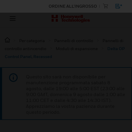
ORDINE ALL'INGROSSO
Per categoria
Pannelli di controllo
Pannelli di
controllo antincendio
Moduli di espansione
Delta OP
Control Panel, Recessed
Questo sito sarà non disponibile per
manutenzione programmata sabato 8
agosto, dalle 19:00 alle 5:00 EST (23:00 alle
9:00 GMT, domenica 9 agosto dalle 1:00 alle
11:00 CET e dalle 4:30 alle 14:30 IST).
Apprezziamo la vostra pazienza durante
questo periodo.