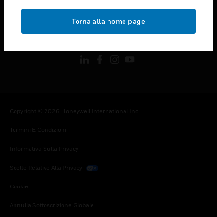
toggle view
NOTE LEGALI
Torna alla home page
toggle view
FOLLOW US
Copyright © 2026 Honeywell International Inc.
Termini E Condizioni
Informativa Sulla Privacy
Scelte Relative Alla Privacy
Cookie
Annulla Sottoscrizione Globale