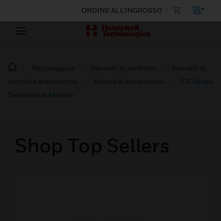
ORDINE ALL'INGROSSO
Per categoria
Pannelli di controllo
Pannelli di
controllo antincendio
Moduli di espansione
IFS Series
Supervision Module
Shop Top Sellers