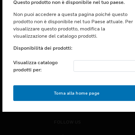
Questo prodotto non è disponibile nel tuo paese.
toggle view
SOLUZIONI
Non puoi accedere a questa pagina poiché questo
toggle view
prodotto non è disponibile nel tuo Paese attuale. Per
SETTORI
visualizzare questo prodotto, modifica la
visualizzazione del catalogo prodotti.
toggle view
ASSISTENZA
Disponibilità dei prodotti:
toggle view
OPPORTUNITÀ DI LAVORO
Visualizza catalogo
toggle view
prodotti per:
SOCIETÀ
toggle view
CONTATTACI
Torna alla home page
toggle view
NOTE LEGALI
toggle view
FOLLOW US