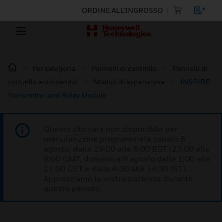
ORDINE ALL'INGROSSO
Per categoria
Pannelli di controllo
Pannelli di
controllo antincendio
Moduli di espansione
INSPIRE
Transmitter and Relay Module
Questo sito sarà non disponibile per
manutenzione programmata sabato 8
agosto, dalle 19:00 alle 5:00 EST (23:00 alle
9:00 GMT, domenica 9 agosto dalle 1:00 alle
11:00 CET e dalle 4:30 alle 14:30 IST).
Apprezziamo la vostra pazienza durante
questo periodo.