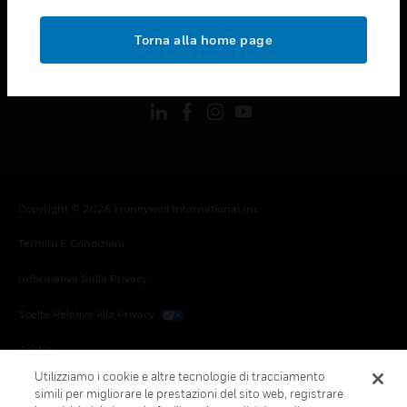
toggle view
NOTE LEGALI
Torna alla home page
toggle view
FOLLOW US
Copyright © 2026 Honeywell International Inc.
Termini E Condizioni
Informativa Sulla Privacy
Scelte Relative Alla Privacy
Cookie
Utilizziamo i cookie e altre tecnologie di tracciamento
Annulla Sottoscrizione Globale
simili per migliorare le prestazioni del sito web, registrare