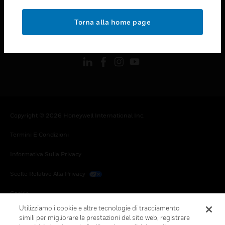
toggle view
NOTE LEGALI
Torna alla home page
toggle view
FOLLOW US
Copyright © 2026 Honeywell International Inc.
Termini E Condizioni
Informativa Sulla Privacy
Scelte Relative Alla Privacy
Cookie
Utilizziamo i cookie e altre tecnologie di tracciamento
Annulla Sottoscrizione Globale
simili per migliorare le prestazioni del sito web, registrare