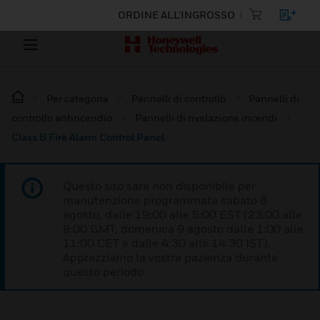
ORDINE ALL'INGROSSO
Per categoria
Pannelli di controllo
Pannelli di
controllo antincendio
Pannelli di rivelazione incendi
Class B Fire Alarm Control Panel
Questo sito sarà non disponibile per
manutenzione programmata sabato 8
agosto, dalle 19:00 alle 5:00 EST (23:00 alle
9:00 GMT, domenica 9 agosto dalle 1:00 alle
11:00 CET e dalle 4:30 alle 14:30 IST).
Apprezziamo la vostra pazienza durante
questo periodo.