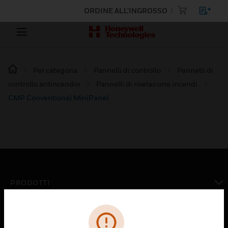
ORDINE ALL'INGROSSO
Per categoria
Pannelli di controllo
Pannelli di
controllo antincendio
Pannelli di rivelazione incendi
CMP Conventional MiniPanel
PRODOTTI
toggle view
SOLUZIONI