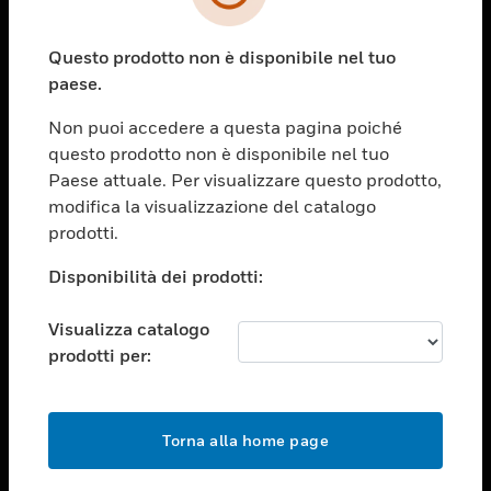
toggle view
SETTORI
Questo prodotto non è disponibile nel tuo
toggle view
ASSISTENZA
paese.
toggle view
Non puoi accedere a questa pagina poiché
OPPORTUNITÀ DI LAVORO
questo prodotto non è disponibile nel tuo
toggle view
Paese attuale. Per visualizzare questo prodotto,
SOCIETÀ
modifica la visualizzazione del catalogo
prodotti.
toggle view
CONTATTACI
Disponibilità dei prodotti:
toggle view
NOTE LEGALI
Visualizza catalogo
toggle view
prodotti per:
FOLLOW US
Torna alla home page