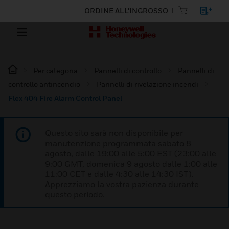
ORDINE ALL'INGROSSO
Per categoria
Pannelli di controllo
Pannelli di
controllo antincendio
Pannelli di rivelazione incendi
Flex 404 Fire Alarm Control Panel
Questo sito sarà non disponibile per
manutenzione programmata sabato 8
agosto, dalle 19:00 alle 5:00 EST (23:00 alle
9:00 GMT, domenica 9 agosto dalle 1:00 alle
11:00 CET e dalle 4:30 alle 14:30 IST).
Apprezziamo la vostra pazienza durante
questo periodo.