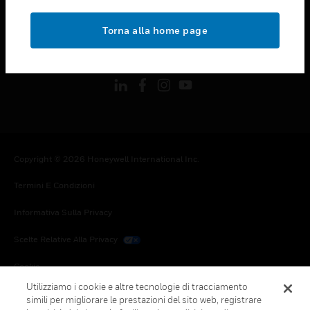
toggle view
NOTE LEGALI
Torna alla home page
toggle view
FOLLOW US
Copyright © 2026 Honeywell International Inc.
Termini E Condizioni
Informativa Sulla Privacy
Scelte Relative Alla Privacy
Cookie
Utilizziamo i cookie e altre tecnologie di tracciamento
Annulla Sottoscrizione Globale
simili per migliorare le prestazioni del sito web, registrare