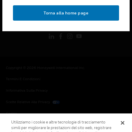
toggle view
NOTE LEGALI
Torna alla home page
toggle view
FOLLOW US
Copyright © 2026 Honeywell International Inc.
Termini E Condizioni
Informativa Sulla Privacy
Scelte Relative Alla Privacy
Cookie
Utilizziamo i cookie e altre tecnologie di tracciamento
Annulla Sottoscrizione Globale
simili per migliorare le prestazioni del sito web, registrare