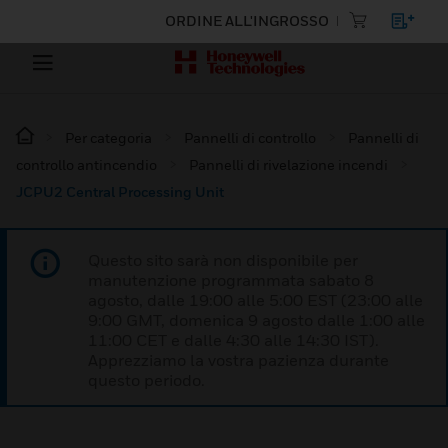
ORDINE ALL'INGROSSO
Per categoria
Pannelli di controllo
Pannelli di
controllo antincendio
Pannelli di rivelazione incendi
JCPU2 Central Processing Unit
Questo sito sarà non disponibile per
manutenzione programmata sabato 8
agosto, dalle 19:00 alle 5:00 EST (23:00 alle
9:00 GMT, domenica 9 agosto dalle 1:00 alle
11:00 CET e dalle 4:30 alle 14:30 IST).
Apprezziamo la vostra pazienza durante
questo periodo.