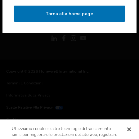
toggle view
NOTE LEGALI
Torna alla home page
toggle view
FOLLOW US
Copyright © 2026 Honeywell International Inc.
Termini E Condizioni
Informativa Sulla Privacy
Scelte Relative Alla Privacy
Cookie
Utilizziamo i cookie e altre tecnologie di tracciamento
Annulla Sottoscrizione Globale
simili per migliorare le prestazioni del sito web, registrare