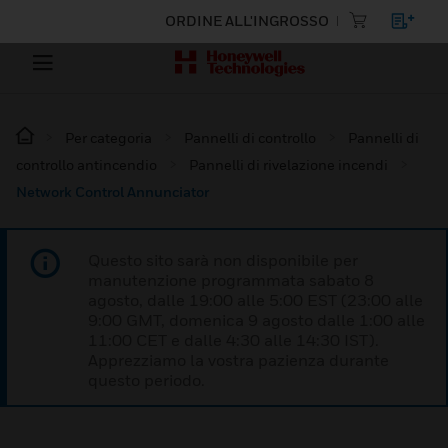
ORDINE ALL'INGROSSO
Per categoria
Pannelli di controllo
Pannelli di
controllo antincendio
Pannelli di rivelazione incendi
Network Control Annunciator
Questo sito sarà non disponibile per
manutenzione programmata sabato 8
agosto, dalle 19:00 alle 5:00 EST (23:00 alle
9:00 GMT, domenica 9 agosto dalle 1:00 alle
11:00 CET e dalle 4:30 alle 14:30 IST).
Apprezziamo la vostra pazienza durante
questo periodo.