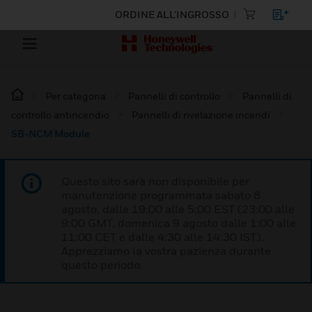
ORDINE ALL'INGROSSO
Per categoria
Pannelli di controllo
Pannelli di
controllo antincendio
Pannelli di rivelazione incendi
SB-NCM Module
Questo sito sarà non disponibile per
manutenzione programmata sabato 8
agosto, dalle 19:00 alle 5:00 EST (23:00 alle
9:00 GMT, domenica 9 agosto dalle 1:00 alle
11:00 CET e dalle 4:30 alle 14:30 IST).
Apprezziamo la vostra pazienza durante
questo periodo.