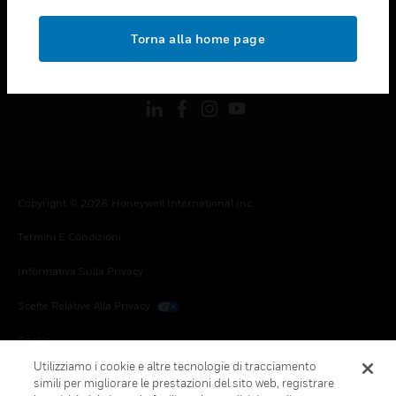
toggle view
NOTE LEGALI
Torna alla home page
toggle view
FOLLOW US
Copyright © 2026 Honeywell International Inc.
Termini E Condizioni
Informativa Sulla Privacy
Scelte Relative Alla Privacy
Cookie
Utilizziamo i cookie e altre tecnologie di tracciamento
Annulla Sottoscrizione Globale
simili per migliorare le prestazioni del sito web, registrare