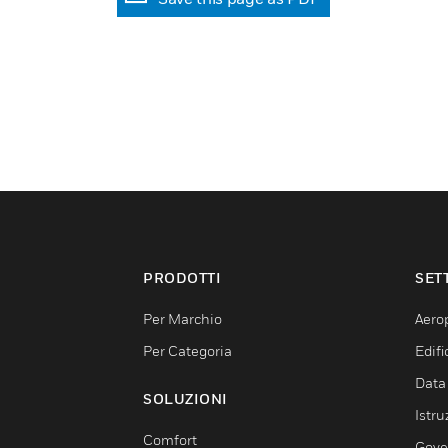
PRODOTTI
SET
Per Marchio
Aerop
Per Categoria
Edif
Data
SOLUZIONI
Istru
Comfort
Gove