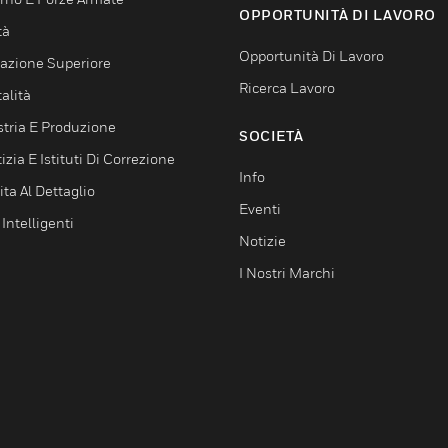
OPPORTUNITÀ DI LAVORO
tà
Opportunità Di Lavoro
azione Superiore
Ricerca Lavoro
alità
stria E Produzione
SOCIETÀ
izia E Istituti Di Correzione
Info
ta Al Dettaglio
Eventi
 Intelligenti
Notizie
I Nostri Marchi