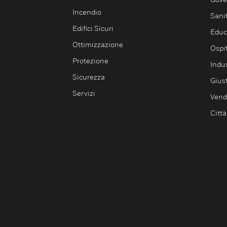
Incendio
Sani
Edifici Sicuri
Educ
Ottimizzazione
Ospit
Protezione
Indu
Sicurezza
Giust
Servizi
Vendi
Città