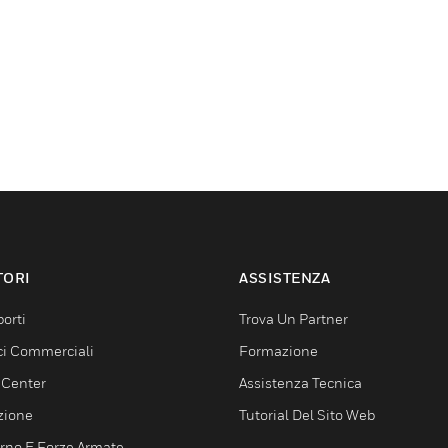
TORI
ASSISTENZA
orti
Trova Un Partner
ici Commerciali
Formazione
 Center
Assistenza Tecnica
zione
Tutorial Del Sito Web
rno E Forze Armate