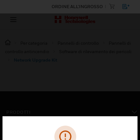
ORDINE ALL'INGROSSO
Per categoria
Pannelli di controllo
Pannelli di
controllo antincendio
Software di rilevamento dei pericoli
Network Upgrade Kit
PRODOTTI
toggle view
SOLUZIONI