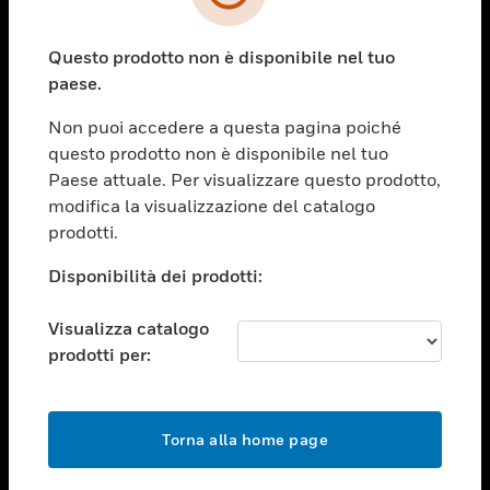
toggle view
SETTORI
Questo prodotto non è disponibile nel tuo
toggle view
ASSISTENZA
paese.
toggle view
Non puoi accedere a questa pagina poiché
OPPORTUNITÀ DI LAVORO
questo prodotto non è disponibile nel tuo
toggle view
Paese attuale. Per visualizzare questo prodotto,
SOCIETÀ
modifica la visualizzazione del catalogo
prodotti.
toggle view
CONTATTACI
Disponibilità dei prodotti:
toggle view
NOTE LEGALI
Visualizza catalogo
toggle view
prodotti per:
FOLLOW US
Torna alla home page