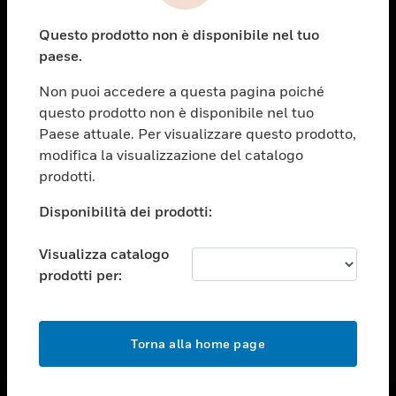
toggle view
Questo prodotto non è disponibile nel tuo
ASSISTENZA
paese.
toggle view
OPPORTUNITÀ DI LAVORO
Non puoi accedere a questa pagina poiché
questo prodotto non è disponibile nel tuo
toggle view
Paese attuale. Per visualizzare questo prodotto,
SOCIETÀ
modifica la visualizzazione del catalogo
toggle view
prodotti.
CONTATTACI
Disponibilità dei prodotti:
toggle view
NOTE LEGALI
Visualizza catalogo
toggle view
prodotti per:
FOLLOW US
Torna alla home page