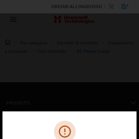
ORDINE ALL'INGROSSO
Per categoria
Pannelli di controllo
Componenti
e accessori
Cavi controller
AC Power Cable
PRODOTTI
toggle view
SOLUZIONI
toggle view
SETTORI