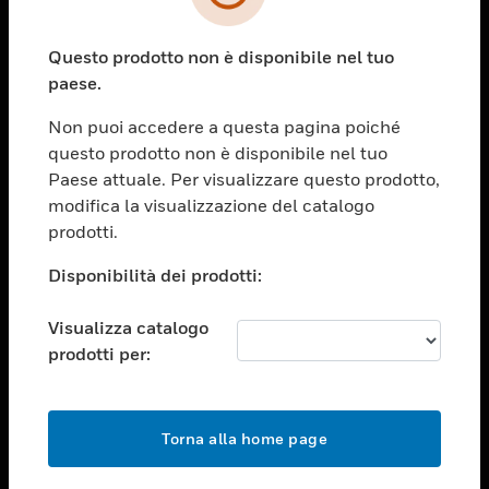
toggle view
SETTORI
Questo prodotto non è disponibile nel tuo
toggle view
ASSISTENZA
paese.
toggle view
Non puoi accedere a questa pagina poiché
OPPORTUNITÀ DI LAVORO
questo prodotto non è disponibile nel tuo
toggle view
Paese attuale. Per visualizzare questo prodotto,
SOCIETÀ
modifica la visualizzazione del catalogo
prodotti.
toggle view
CONTATTACI
Disponibilità dei prodotti:
toggle view
NOTE LEGALI
Visualizza catalogo
toggle view
prodotti per:
FOLLOW US
Torna alla home page