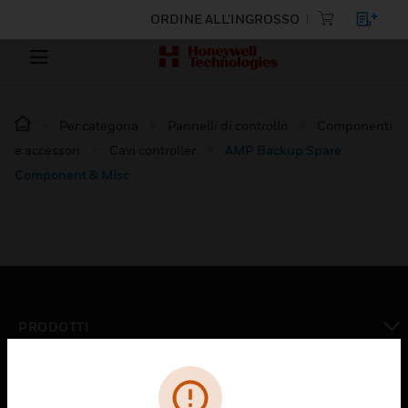
ORDINE ALL'INGROSSO
Per categoria
Pannelli di controllo
Componenti
e accessori
Cavi controller
AMP Backup Spare
Component & Misc
PRODOTTI
toggle view
SOLUZIONI