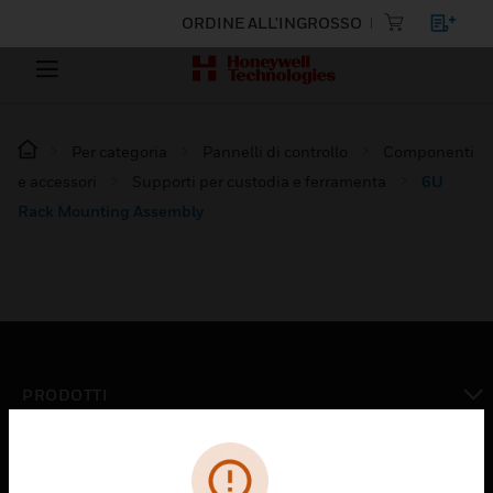
ORDINE ALL'INGROSSO
Per categoria
Pannelli di controllo
Componenti
e accessori
Supporti per custodia e ferramenta
6U
Rack Mounting Assembly
PRODOTTI
toggle view
SOLUZIONI