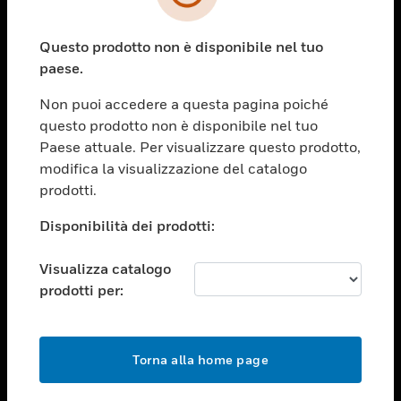
toggle view
SETTORI
Questo prodotto non è disponibile nel tuo
toggle view
ASSISTENZA
paese.
toggle view
Non puoi accedere a questa pagina poiché
OPPORTUNITÀ DI LAVORO
questo prodotto non è disponibile nel tuo
toggle view
Paese attuale. Per visualizzare questo prodotto,
SOCIETÀ
modifica la visualizzazione del catalogo
prodotti.
toggle view
CONTATTACI
Disponibilità dei prodotti:
toggle view
NOTE LEGALI
Visualizza catalogo
toggle view
prodotti per:
FOLLOW US
Torna alla home page