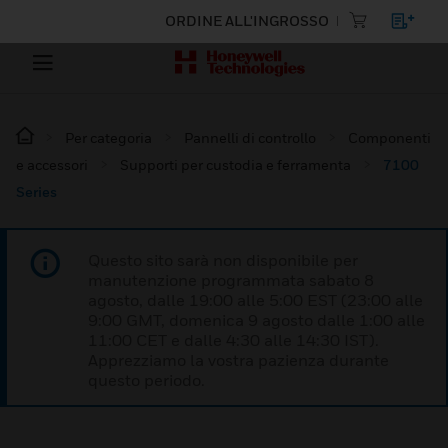
ORDINE ALL'INGROSSO
Per categoria
Pannelli di controllo
Componenti
e accessori
Supporti per custodia e ferramenta
7100
Series
Questo sito sarà non disponibile per
manutenzione programmata sabato 8
agosto, dalle 19:00 alle 5:00 EST (23:00 alle
9:00 GMT, domenica 9 agosto dalle 1:00 alle
11:00 CET e dalle 4:30 alle 14:30 IST).
Apprezziamo la vostra pazienza durante
questo periodo.