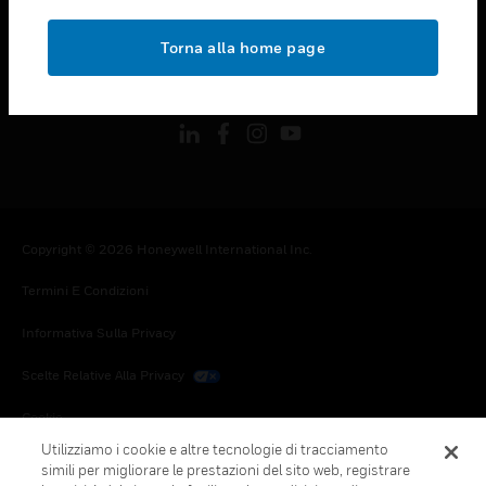
toggle view
NOTE LEGALI
Torna alla home page
toggle view
FOLLOW US
Copyright © 2026 Honeywell International Inc.
Termini E Condizioni
Informativa Sulla Privacy
Scelte Relative Alla Privacy
Cookie
Utilizziamo i cookie e altre tecnologie di tracciamento
Annulla Sottoscrizione Globale
simili per migliorare le prestazioni del sito web, registrare