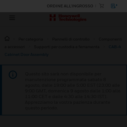
ORDINE ALL'INGROSSO
Per categoria
Pannelli di controllo
Componenti
e accessori
Supporti per custodia e ferramenta
CAB-4
Cabinet Door Assembly
Questo sito sarà non disponibile per
manutenzione programmata sabato 8
agosto, dalle 19:00 alle 5:00 EST (23:00 alle
9:00 GMT, domenica 9 agosto dalle 1:00 alle
11:00 CET e dalle 4:30 alle 14:30 IST).
Apprezziamo la vostra pazienza durante
questo periodo.