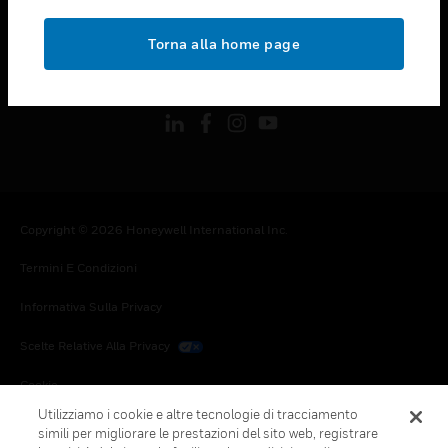
toggle view
NOTE LEGALI
Torna alla home page
toggle view
FOLLOW US
Copyright © 2026 Honeywell International Inc.
Termini E Condizioni
Informativa Sulla Privacy
Scelte Relative Alla Privacy
Cookie
Utilizziamo i cookie e altre tecnologie di tracciamento
Annulla Sottoscrizione Globale
simili per migliorare le prestazioni del sito web, registrare