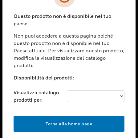
toggle view
SETTORI
Questo prodotto non è disponibile nel tuo
toggle view
ASSISTENZA
paese.
toggle view
Non puoi accedere a questa pagina poiché
OPPORTUNITÀ DI LAVORO
questo prodotto non è disponibile nel tuo
toggle view
Paese attuale. Per visualizzare questo prodotto,
SOCIETÀ
modifica la visualizzazione del catalogo
prodotti.
toggle view
CONTATTACI
Disponibilità dei prodotti:
toggle view
NOTE LEGALI
Visualizza catalogo
toggle view
prodotti per:
FOLLOW US
Torna alla home page