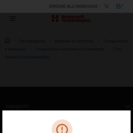
ORDINE ALL'INGROSSO
Per categoria
Pannelli di controllo
Componenti
e accessori
Supporti per custodia e ferramenta
Fire
System Document Box
PRODOTTI
toggle view
SOLUZIONI