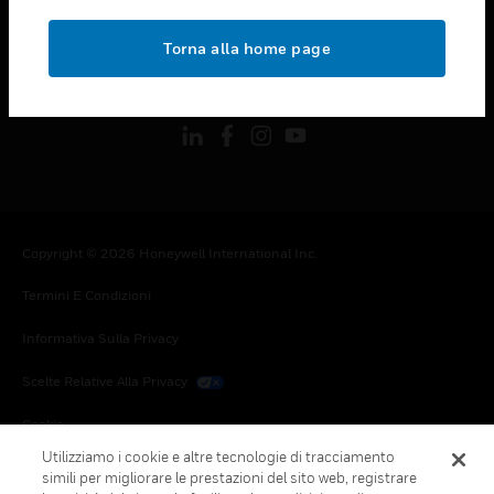
toggle view
NOTE LEGALI
Torna alla home page
toggle view
FOLLOW US
Copyright © 2026 Honeywell International Inc.
Termini E Condizioni
Informativa Sulla Privacy
Scelte Relative Alla Privacy
Cookie
Utilizziamo i cookie e altre tecnologie di tracciamento
Annulla Sottoscrizione Globale
simili per migliorare le prestazioni del sito web, registrare