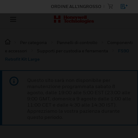
ORDINE ALL'INGROSSO
Per categoria
Pannelli di controllo
Componenti
e accessori
Supporti per custodia e ferramenta
FS90
Retrofit Kit Large
Questo sito sarà non disponibile per
manutenzione programmata sabato 8
agosto, dalle 19:00 alle 5:00 EST (23:00 alle
9:00 GMT, domenica 9 agosto dalle 1:00 alle
11:00 CET e dalle 4:30 alle 14:30 IST).
Apprezziamo la vostra pazienza durante
questo periodo.