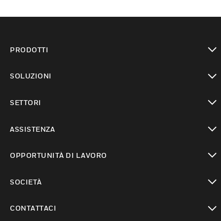
PRODOTTI
toggle view
SOLUZIONI
toggle view
SETTORI
toggle view
ASSISTENZA
toggle view
OPPORTUNITÀ DI LAVORO
toggle view
SOCIETÀ
toggle view
CONTATTACI