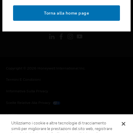
toggle view
NOTE LEGALI
Torna alla home page
toggle view
FOLLOW US
Copyright © 2026 Honeywell International Inc.
Termini E Condizioni
Informativa Sulla Privacy
Scelte Relative Alla Privacy
Cookie
Utilizziamo i cookie e altre tecnologie di tracciamento
Annulla Sottoscrizione Globale
simili per migliorare le prestazioni del sito web, registrare