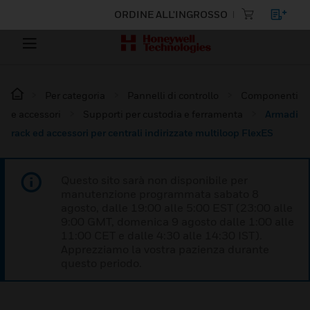
ORDINE ALL'INGROSSO
Per categoria
Pannelli di controllo
Componenti
e accessori
Supporti per custodia e ferramenta
Armadi
rack ed accessori per centrali indirizzate multiloop FlexES
Questo sito sarà non disponibile per
manutenzione programmata sabato 8
agosto, dalle 19:00 alle 5:00 EST (23:00 alle
9:00 GMT, domenica 9 agosto dalle 1:00 alle
11:00 CET e dalle 4:30 alle 14:30 IST).
Apprezziamo la vostra pazienza durante
questo periodo.