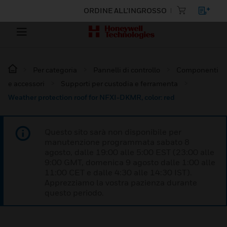
ORDINE ALL'INGROSSO
Per categoria
Pannelli di controllo
Componenti
e accessori
Supporti per custodia e ferramenta
Weather protection roof for NFXI-DKMR, color: red
Questo sito sarà non disponibile per
manutenzione programmata sabato 8
agosto, dalle 19:00 alle 5:00 EST (23:00 alle
9:00 GMT, domenica 9 agosto dalle 1:00 alle
11:00 CET e dalle 4:30 alle 14:30 IST).
Apprezziamo la vostra pazienza durante
questo periodo.