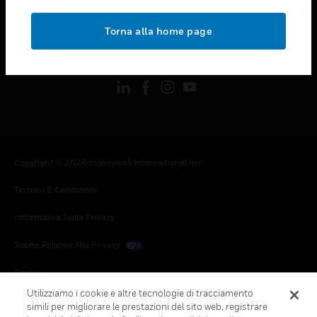
toggle view
NOTE LEGALI
Torna alla home page
toggle view
FOLLOW US
Copyright © 2026 Honeywell International Inc.
Termini E Condizioni
Informativa Sulla Privacy
Scelte Relative Alla Privacy
Cookie
Utilizziamo i cookie e altre tecnologie di tracciamento
Annulla Sottoscrizione Globale
simili per migliorare le prestazioni del sito web, registrare