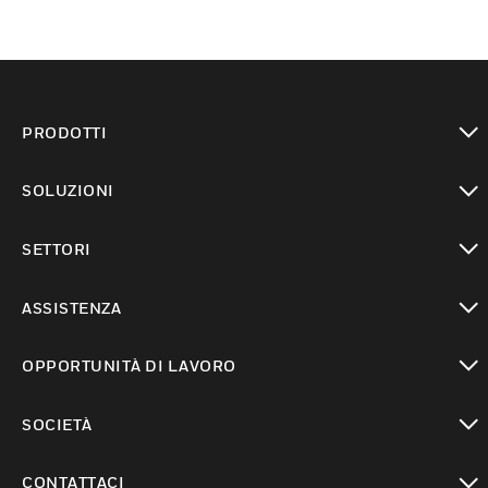
PRODOTTI
toggle view
SOLUZIONI
toggle view
SETTORI
toggle view
ASSISTENZA
toggle view
OPPORTUNITÀ DI LAVORO
toggle view
SOCIETÀ
toggle view
CONTATTACI