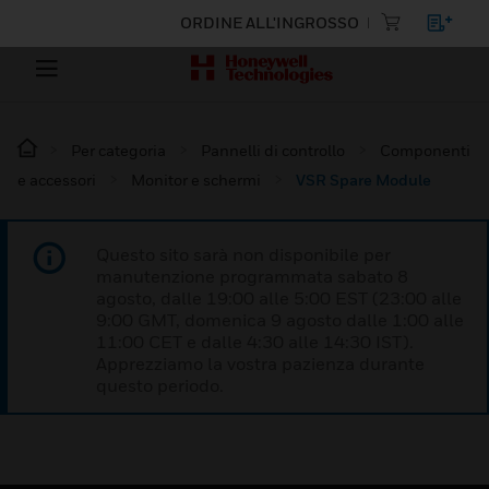
ORDINE ALL'INGROSSO
Per categoria
Pannelli di controllo
Componenti
e accessori
Monitor e schermi
VSR Spare Module
Questo sito sarà non disponibile per
manutenzione programmata sabato 8
agosto, dalle 19:00 alle 5:00 EST (23:00 alle
9:00 GMT, domenica 9 agosto dalle 1:00 alle
11:00 CET e dalle 4:30 alle 14:30 IST).
Apprezziamo la vostra pazienza durante
questo periodo.