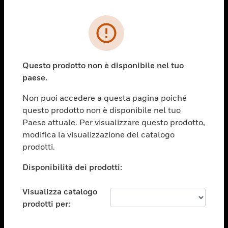
PRODOTTI
toggle view
SOLUZIONI
Questo prodotto non è disponibile nel tuo
paese.
toggle view
SETTORI
Non puoi accedere a questa pagina poiché
toggle view
questo prodotto non è disponibile nel tuo
ASSISTENZA
Paese attuale. Per visualizzare questo prodotto,
toggle view
modifica la visualizzazione del catalogo
OPPORTUNITÀ DI LAVORO
prodotti.
toggle view
Disponibilità dei prodotti:
SOCIETÀ
toggle view
Visualizza catalogo
CONTATTACI
prodotti per:
toggle view
NOTE LEGALI