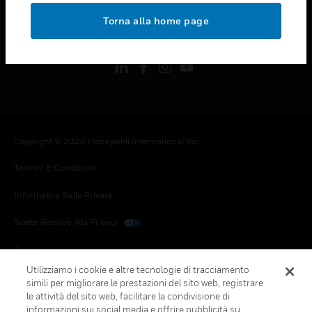
toggle view
Torna alla home page
FOLLOW US
Copyright © 2026 Honeywell International Inc.
Termini E Condizioni
Informativa Sulla Privacy
Scelte Relative Alla Privacy
Cookie
Utilizziamo i cookie e altre tecnologie di tracciamento
Annulla Sottoscrizione Globale
simili per migliorare le prestazioni del sito web, registrare
le attività del sito web, facilitare la condivisione di
informazioni sui social media e offrire pubblicità su