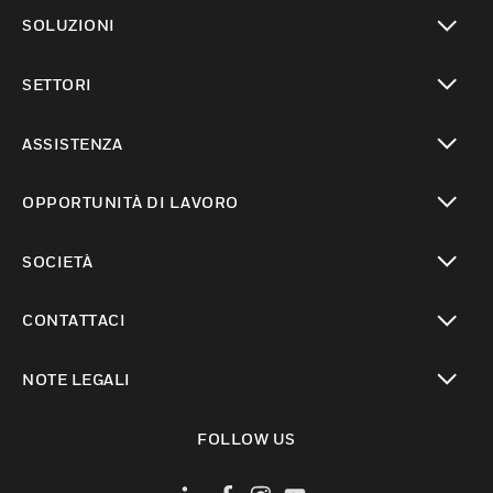
toggle view
SOLUZIONI
toggle view
SETTORI
toggle view
ASSISTENZA
toggle view
OPPORTUNITÀ DI LAVORO
toggle view
SOCIETÀ
toggle view
CONTATTACI
toggle view
NOTE LEGALI
toggle view
FOLLOW US