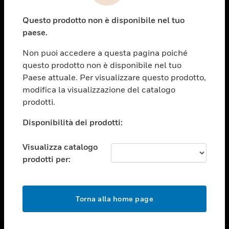
toggle view
Questo prodotto non è disponibile nel tuo
ASSISTENZA
paese.
toggle view
OPPORTUNITÀ DI LAVORO
Non puoi accedere a questa pagina poiché
questo prodotto non è disponibile nel tuo
toggle view
Paese attuale. Per visualizzare questo prodotto,
SOCIETÀ
modifica la visualizzazione del catalogo
toggle view
prodotti.
CONTATTACI
Disponibilità dei prodotti:
toggle view
NOTE LEGALI
Visualizza catalogo
toggle view
prodotti per:
FOLLOW US
Torna alla home page