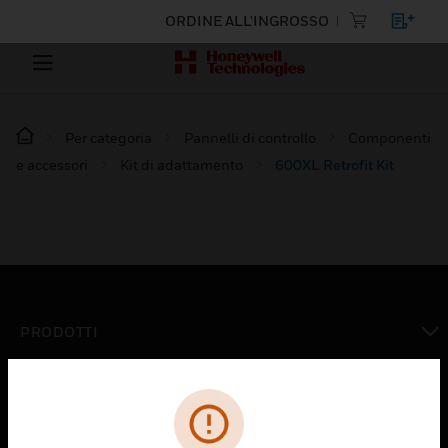
ORDINE ALL'INGROSSO
Per categoria
Pannelli di controllo
Componenti
e accessori
Kit di adattamento
600XL Retrofit Kit
PRODOTTI
toggle view
SOLUZIONI
toggle view
SETTORI