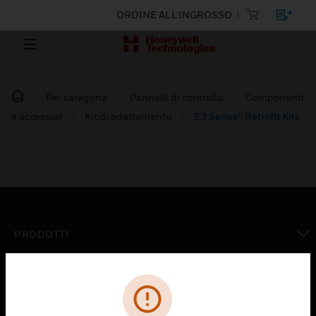
ORDINE ALL'INGROSSO
Per categoria
Pannelli di controllo
Componenti
e accessori
Kit di adattamento
E3 Series® Retrofit Kits
PRODOTTI
toggle view
SOLUZIONI
toggle view
SETTORI