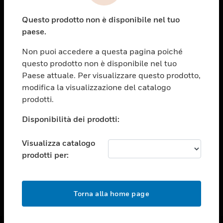
toggle view
Questo prodotto non è disponibile nel tuo
ASSISTENZA
paese.
toggle view
OPPORTUNITÀ DI LAVORO
Non puoi accedere a questa pagina poiché
questo prodotto non è disponibile nel tuo
toggle view
Paese attuale. Per visualizzare questo prodotto,
SOCIETÀ
modifica la visualizzazione del catalogo
toggle view
prodotti.
CONTATTACI
Disponibilità dei prodotti:
toggle view
NOTE LEGALI
Visualizza catalogo
toggle view
prodotti per:
FOLLOW US
Torna alla home page