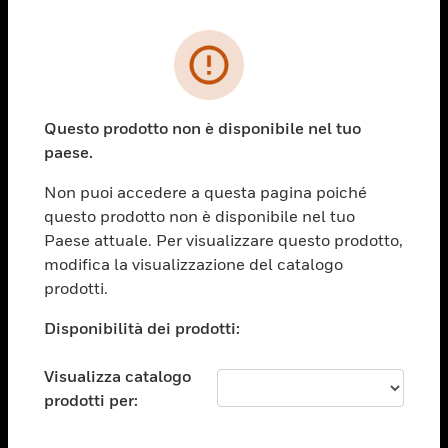
PRODOTTI
toggle view
SOLUZIONI
Questo prodotto non è disponibile nel tuo
paese.
toggle view
SETTORI
Non puoi accedere a questa pagina poiché
toggle view
questo prodotto non è disponibile nel tuo
ASSISTENZA
Paese attuale. Per visualizzare questo prodotto,
toggle view
modifica la visualizzazione del catalogo
OPPORTUNITÀ DI LAVORO
prodotti.
toggle view
Disponibilità dei prodotti:
SOCIETÀ
toggle view
Visualizza catalogo
CONTATTACI
prodotti per:
toggle view
NOTE LEGALI