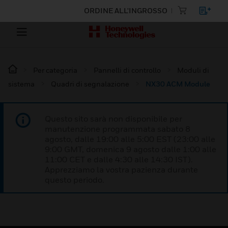
ORDINE ALL'INGROSSO
Per categoria
Pannelli di controllo
Moduli di
sistema
Quadri di segnalazione
NX30 ACM Module
Questo sito sarà non disponibile per
manutenzione programmata sabato 8
agosto, dalle 19:00 alle 5:00 EST (23:00 alle
9:00 GMT, domenica 9 agosto dalle 1:00 alle
11:00 CET e dalle 4:30 alle 14:30 IST).
Apprezziamo la vostra pazienza durante
questo periodo.