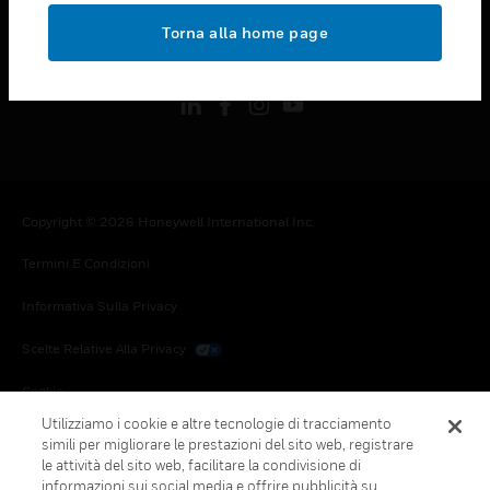
toggle view
Torna alla home page
FOLLOW US
Copyright © 2026 Honeywell International Inc.
Termini E Condizioni
Informativa Sulla Privacy
Scelte Relative Alla Privacy
Cookie
Utilizziamo i cookie e altre tecnologie di tracciamento
Annulla Sottoscrizione Globale
simili per migliorare le prestazioni del sito web, registrare
le attività del sito web, facilitare la condivisione di
informazioni sui social media e offrire pubblicità su