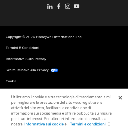
Copyright © 2026 Honeywell International Inc.
Termini E Condizioni
Informativa Sulla Privacy
Scelte Relative Alla Privacy
Cookie
Annulla Sottoscrizione Globale
Utilizziamo i cookie e altre tecnologie di tracciamento simili
per migliorare le prestazioni del sito web, registrare le
attività del sito web, facilitare la condivisione di
informazioni sui social media e offrire pubblicità su misura
per i tuoi interessi. Per ulteriori informazioni consulta la
nostra
Informativa sui cookie
e i
Termini e condizioni
. È