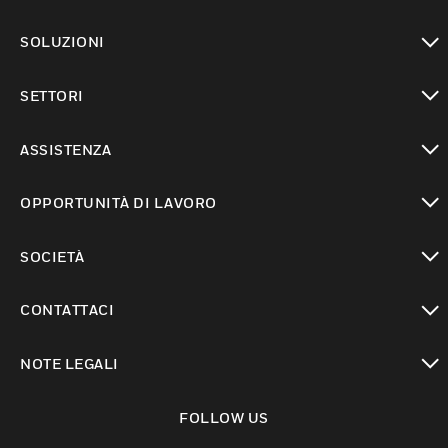
toggle view
SOLUZIONI
toggle view
SETTORI
toggle view
ASSISTENZA
toggle view
OPPORTUNITÀ DI LAVORO
toggle view
SOCIETÀ
toggle view
CONTATTACI
toggle view
NOTE LEGALI
toggle view
FOLLOW US