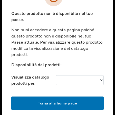
toggle view
SETTORI
Questo prodotto non è disponibile nel tuo
toggle view
ASSISTENZA
paese.
toggle view
Non puoi accedere a questa pagina poiché
OPPORTUNITÀ DI LAVORO
questo prodotto non è disponibile nel tuo
toggle view
Paese attuale. Per visualizzare questo prodotto,
SOCIETÀ
modifica la visualizzazione del catalogo
prodotti.
toggle view
CONTATTACI
Disponibilità dei prodotti:
toggle view
NOTE LEGALI
Visualizza catalogo
toggle view
prodotti per:
FOLLOW US
Torna alla home page