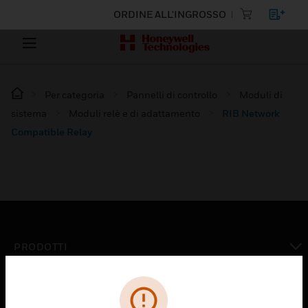
ORDINE ALL'INGROSSO
Per categoria
Pannelli di controllo
Moduli di
sistema
Moduli relè e di adattamento
RIB Network
Compatible Relay
PRODOTTI
toggle view
SOLUZIONI