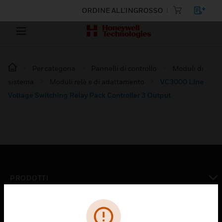
ORDINE ALL'INGROSSO
Per categoria
Pannelli di controllo
Moduli di
sistema
Moduli relè e di adattamento
VC3000 Line
Voltage Switching Relay Pack Controller 3 Output
PRODOTTI
toggle view
SOLUZIONI