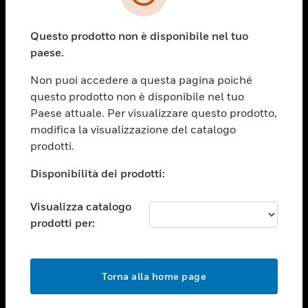
toggle view
SETTORI
Questo prodotto non è disponibile nel tuo
toggle view
ASSISTENZA
paese.
toggle view
Non puoi accedere a questa pagina poiché
OPPORTUNITÀ DI LAVORO
questo prodotto non è disponibile nel tuo
toggle view
Paese attuale. Per visualizzare questo prodotto,
SOCIETÀ
modifica la visualizzazione del catalogo
prodotti.
toggle view
CONTATTACI
Disponibilità dei prodotti:
toggle view
NOTE LEGALI
Visualizza catalogo
toggle view
prodotti per:
FOLLOW US
Torna alla home page