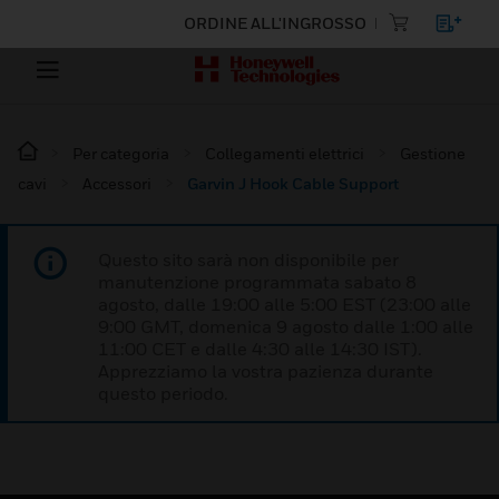
ORDINE ALL'INGROSSO
Per categoria
Collegamenti elettrici
Gestione
cavi
Accessori
Garvin J Hook Cable Support
Questo sito sarà non disponibile per
manutenzione programmata sabato 8
agosto, dalle 19:00 alle 5:00 EST (23:00 alle
9:00 GMT, domenica 9 agosto dalle 1:00 alle
11:00 CET e dalle 4:30 alle 14:30 IST).
Apprezziamo la vostra pazienza durante
questo periodo.