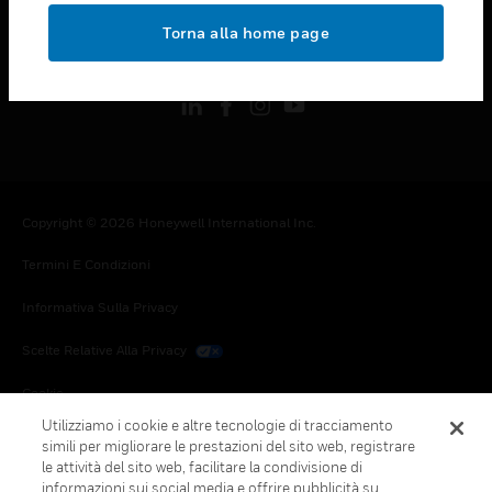
toggle view
Torna alla home page
FOLLOW US
Copyright © 2026 Honeywell International Inc.
Termini E Condizioni
Informativa Sulla Privacy
Scelte Relative Alla Privacy
Cookie
Utilizziamo i cookie e altre tecnologie di tracciamento
Annulla Sottoscrizione Globale
simili per migliorare le prestazioni del sito web, registrare
le attività del sito web, facilitare la condivisione di
informazioni sui social media e offrire pubblicità su