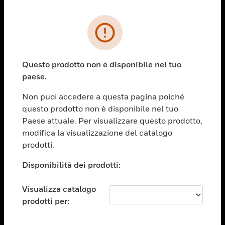
PRODOTTI
toggle view
SOLUZIONI
Questo prodotto non è disponibile nel tuo
paese.
toggle view
SETTORI
Non puoi accedere a questa pagina poiché
toggle view
questo prodotto non è disponibile nel tuo
ASSISTENZA
Paese attuale. Per visualizzare questo prodotto,
toggle view
modifica la visualizzazione del catalogo
OPPORTUNITÀ DI LAVORO
prodotti.
toggle view
Disponibilità dei prodotti:
SOCIETÀ
toggle view
Visualizza catalogo
CONTATTACI
prodotti per:
toggle view
NOTE LEGALI