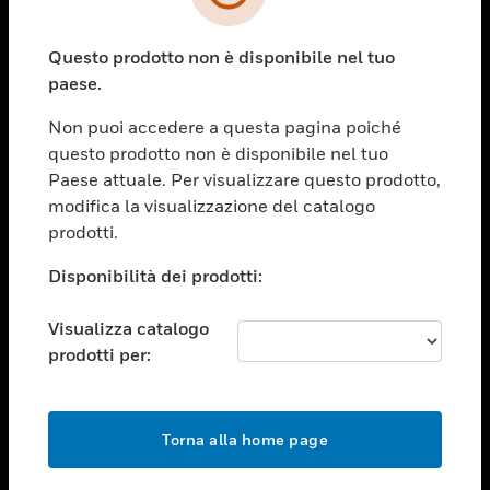
toggle view
SETTORI
Questo prodotto non è disponibile nel tuo
toggle view
ASSISTENZA
paese.
toggle view
Non puoi accedere a questa pagina poiché
OPPORTUNITÀ DI LAVORO
questo prodotto non è disponibile nel tuo
toggle view
Paese attuale. Per visualizzare questo prodotto,
SOCIETÀ
modifica la visualizzazione del catalogo
prodotti.
toggle view
CONTATTACI
Disponibilità dei prodotti:
toggle view
NOTE LEGALI
Visualizza catalogo
toggle view
prodotti per:
FOLLOW US
Torna alla home page