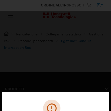
ORDINE ALL'INGROSSO
Per categoria
Collegamenti elettrici
Gestione
cavi
Raccordi per condotti
Egatube® Conduit
Intersection Box
PRODOTTI
toggle view
SOLUZIONI