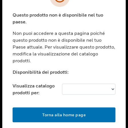
toggle view
SETTORI
Questo prodotto non è disponibile nel tuo
toggle view
ASSISTENZA
paese.
toggle view
Non puoi accedere a questa pagina poiché
OPPORTUNITÀ DI LAVORO
questo prodotto non è disponibile nel tuo
toggle view
Paese attuale. Per visualizzare questo prodotto,
SOCIETÀ
modifica la visualizzazione del catalogo
prodotti.
toggle view
CONTATTACI
Disponibilità dei prodotti:
toggle view
NOTE LEGALI
Visualizza catalogo
toggle view
prodotti per:
FOLLOW US
Torna alla home page