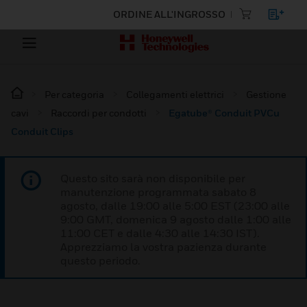
ORDINE ALL'INGROSSO
Per categoria
Collegamenti elettrici
Gestione
cavi
Raccordi per condotti
Egatube® Conduit PVCu
Conduit Clips
Questo sito sarà non disponibile per
manutenzione programmata sabato 8
agosto, dalle 19:00 alle 5:00 EST (23:00 alle
9:00 GMT, domenica 9 agosto dalle 1:00 alle
11:00 CET e dalle 4:30 alle 14:30 IST).
Apprezziamo la vostra pazienza durante
questo periodo.