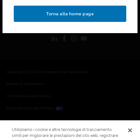
toggle view
NOTE LEGALI
Torna alla home page
toggle view
FOLLOW US
Copyright © 2026 Honeywell International Inc.
Termini E Condizioni
Informativa Sulla Privacy
Scelte Relative Alla Privacy
Cookie
Utilizziamo i cookie e altre tecnologie di tracciamento
Annulla Sottoscrizione Globale
simili per migliorare le prestazioni del sito web, registrare