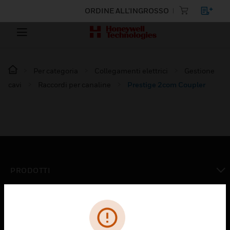
ORDINE ALL'INGROSSO
Per categoria
Collegamenti elettrici
Gestione
cavi
Raccordi per canaline
Prestige 2com Coupler
PRODOTTI
toggle view
SOLUZIONI
toggle view
SETTORI