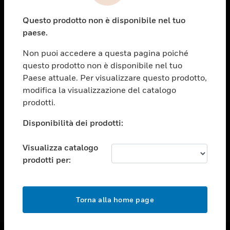
toggle view
Questo prodotto non è disponibile nel tuo
ASSISTENZA
paese.
toggle view
OPPORTUNITÀ DI LAVORO
Non puoi accedere a questa pagina poiché
questo prodotto non è disponibile nel tuo
toggle view
Paese attuale. Per visualizzare questo prodotto,
SOCIETÀ
modifica la visualizzazione del catalogo
toggle view
prodotti.
CONTATTACI
Disponibilità dei prodotti:
toggle view
NOTE LEGALI
Visualizza catalogo
toggle view
prodotti per:
FOLLOW US
Torna alla home page