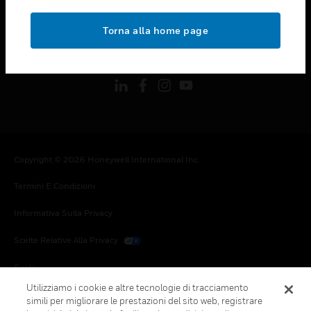
toggle view
NOTE LEGALI
Torna alla home page
toggle view
FOLLOW US
Copyright © 2026 Honeywell International Inc.
Termini E Condizioni
Informativa Sulla Privacy
Scelte Relative Alla Privacy
Cookie
Utilizziamo i cookie e altre tecnologie di tracciamento
Annulla Sottoscrizione Globale
simili per migliorare le prestazioni del sito web, registrare