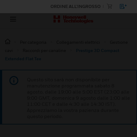
ORDINE ALL'INGROSSO
Per categoria
Collegamenti elettrici
Gestione
cavi
Raccordi per canaline
Prestige 3D Compact
Extended Flat Tee
Questo sito sarà non disponibile per
manutenzione programmata sabato 8
agosto, dalle 19:00 alle 5:00 EST (23:00 alle
9:00 GMT, domenica 9 agosto dalle 1:00 alle
11:00 CET e dalle 4:30 alle 14:30 IST).
Apprezziamo la vostra pazienza durante
questo periodo.