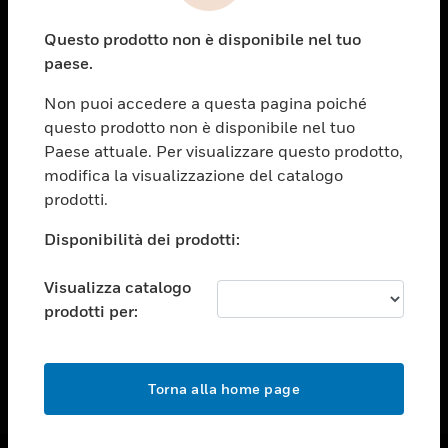
toggle view
Questo prodotto non è disponibile nel tuo
ASSISTENZA
paese.
toggle view
OPPORTUNITÀ DI LAVORO
Non puoi accedere a questa pagina poiché
questo prodotto non è disponibile nel tuo
toggle view
Paese attuale. Per visualizzare questo prodotto,
SOCIETÀ
modifica la visualizzazione del catalogo
toggle view
prodotti.
CONTATTACI
Disponibilità dei prodotti:
toggle view
NOTE LEGALI
Visualizza catalogo
toggle view
prodotti per:
FOLLOW US
Torna alla home page