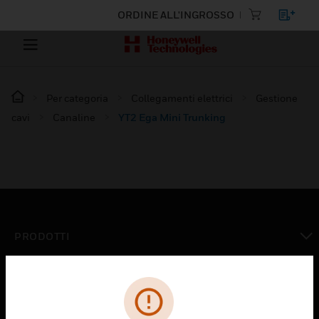
ORDINE ALL'INGROSSO
Per categoria
Collegamenti elettrici
Gestione
cavi
Canaline
YT2 Ega Mini Trunking
PRODOTTI
toggle view
SOLUZIONI
toggle view
SETTORI