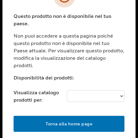
toggle view
SETTORI
Questo prodotto non è disponibile nel tuo
toggle view
ASSISTENZA
paese.
toggle view
Non puoi accedere a questa pagina poiché
OPPORTUNITÀ DI LAVORO
questo prodotto non è disponibile nel tuo
toggle view
Paese attuale. Per visualizzare questo prodotto,
SOCIETÀ
modifica la visualizzazione del catalogo
prodotti.
toggle view
CONTATTACI
Disponibilità dei prodotti:
toggle view
NOTE LEGALI
Visualizza catalogo
toggle view
prodotti per:
FOLLOW US
Torna alla home page