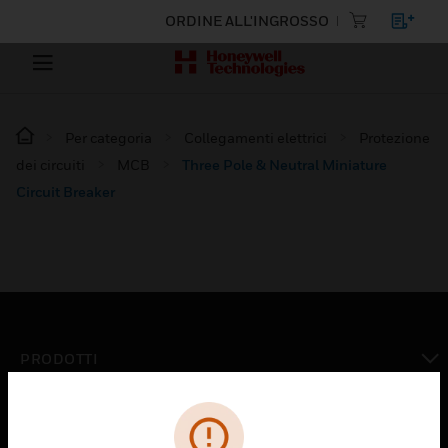
ORDINE ALL'INGROSSO
Per categoria
Collegamenti elettrici
Protezione
dei circuiti
MCB
Three Pole & Neutral Miniature
Circuit Breaker
PRODOTTI
toggle view
SOLUZIONI