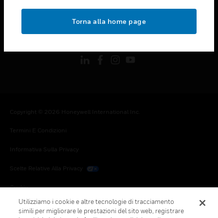
toggle view
NOTE LEGALI
Torna alla home page
toggle view
FOLLOW US
Copyright © 2026 Honeywell International Inc.
Termini E Condizioni
Informativa Sulla Privacy
Scelte Relative Alla Privacy
Cookie
Utilizziamo i cookie e altre tecnologie di tracciamento
Annulla Sottoscrizione Globale
simili per migliorare le prestazioni del sito web, registrare