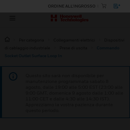
ORDINE ALL'INGROSSO
Per categoria
Collegamenti elettrici
Dispositivi
di cablaggio industriale
Prese di uscita
Commando
Socket Outlet Surface Loop In
Questo sito sarà non disponibile per
manutenzione programmata sabato 8
agosto, dalle 19:00 alle 5:00 EST (23:00 alle
9:00 GMT, domenica 9 agosto dalle 1:00 alle
11:00 CET e dalle 4:30 alle 14:30 IST).
Apprezziamo la vostra pazienza durante
questo periodo.