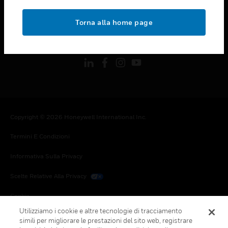
toggle view
NOTE LEGALI
Torna alla home page
toggle view
FOLLOW US
Copyright © 2026 Honeywell International Inc.
Termini E Condizioni
Informativa Sulla Privacy
Scelte Relative Alla Privacy
Cookie
Utilizziamo i cookie e altre tecnologie di tracciamento
Annulla Sottoscrizione Globale
simili per migliorare le prestazioni del sito web, registrare