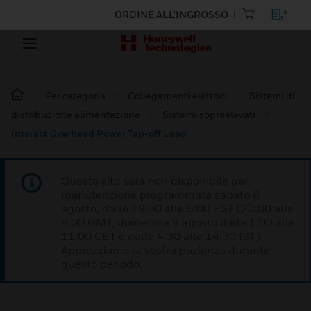
ORDINE ALL'INGROSSO
Per categoria
Collegamenti elettrici
Sistemi di
distribuzione alimentazione
Sistemi sopraelevati
Interact Overhead Power Tap-off Lead
Questo sito sarà non disponibile per
manutenzione programmata sabato 8
agosto, dalle 19:00 alle 5:00 EST (23:00 alle
9:00 GMT, domenica 9 agosto dalle 1:00 alle
11:00 CET e dalle 4:30 alle 14:30 IST).
Apprezziamo la vostra pazienza durante
questo periodo.