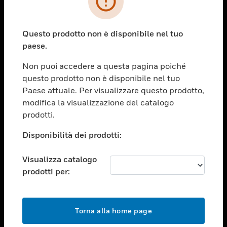
toggle view
SETTORI
Questo prodotto non è disponibile nel tuo
toggle view
paese.
ASSISTENZA
Non puoi accedere a questa pagina poiché
toggle view
OPPORTUNITÀ DI LAVORO
questo prodotto non è disponibile nel tuo
Paese attuale. Per visualizzare questo prodotto,
toggle view
modifica la visualizzazione del catalogo
SOCIETÀ
prodotti.
toggle view
CONTATTACI
Disponibilità dei prodotti:
toggle view
Visualizza catalogo
NOTE LEGALI
prodotti per:
toggle view
FOLLOW US
Torna alla home page