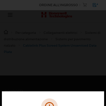
ORDINE ALL'INGROSSO
Per categoria
Collegamenti elettrici
Sistemi di
distribuzione alimentazione
Sistemi per pavimento
rialzato
Cablelink Plus Screed System Unserviced Data
Plate
PRODOTTI
toggle view
SOLUZIONI