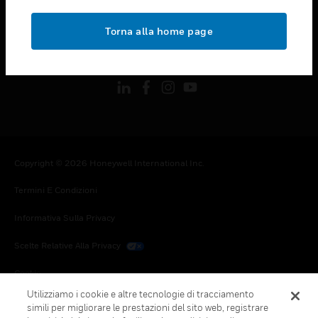
toggle view
NOTE LEGALI
Torna alla home page
toggle view
FOLLOW US
Copyright © 2026 Honeywell International Inc.
Termini E Condizioni
Informativa Sulla Privacy
Scelte Relative Alla Privacy
Cookie
Utilizziamo i cookie e altre tecnologie di tracciamento
Annulla Sottoscrizione Globale
simili per migliorare le prestazioni del sito web, registrare