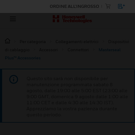
ORDINE ALL'INGROSSO
Per categoria
Collegamenti elettrici
Dispositivi
di cablaggio
Accessori
Connettori
Masterseal
Plus™ Accessories
Questo sito sarà non disponibile per
manutenzione programmata sabato 8
agosto, dalle 19:00 alle 5:00 EST (23:00 alle
9:00 GMT, domenica 9 agosto dalle 1:00 alle
11:00 CET e dalle 4:30 alle 14:30 IST).
Apprezziamo la vostra pazienza durante
questo periodo.