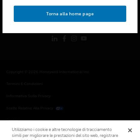
toggle view
NOTE LEGALI
Torna alla home page
toggle view
FOLLOW US
Copyright © 2026 Honeywell International Inc.
Termini E Condizioni
Informativa Sulla Privacy
Scelte Relative Alla Privacy
Cookie
Utilizziamo i cookie e altre tecnologie di tracciamento
Annulla Sottoscrizione Globale
simili per migliorare le prestazioni del sito web, registrare