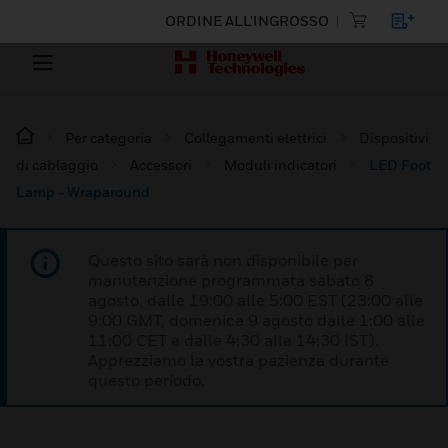
ORDINE ALL'INGROSSO
Per categoria
Collegamenti elettrici
Dispositivi
di cablaggio
Accessori
Moduli indicatori
LED Foot
Lamp - Wraparound
Questo sito sarà non disponibile per
manutenzione programmata sabato 8
agosto, dalle 19:00 alle 5:00 EST (23:00 alle
9:00 GMT, domenica 9 agosto dalle 1:00 alle
11:00 CET e dalle 4:30 alle 14:30 IST).
Apprezziamo la vostra pazienza durante
questo periodo.